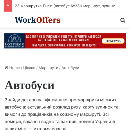
116 автобус Кропивницький: маршрут, зупинки, розклад і схема руху
Menu
S
Home
/
Цікаво
/
Маршрути
/
Автобуси
Автобуси
Знайди детальну інформацію про маршрути міських
автобусів: актуальний розклад руху, карту зупинок та
вимоги до працівників на кожному маршруті. Всі
номери, вакансії водіїв та важливі новини України й
інших міст — у цьому розділі.