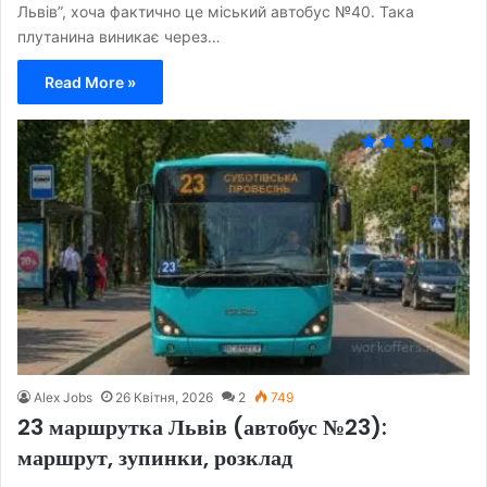
Львів”, хоча фактично це міський автобус №40. Така
плутанина виникає через…
Read More »
Alex Jobs
26 Квітня, 2026
2
749
23 маршрутка Львів (автобус №23):
маршрут, зупинки, розклад