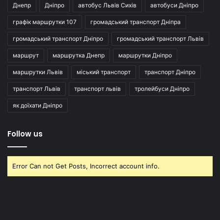
Днепр
Дніпро
автобус Львів Сихів
автобуси Дніпро
графік маршрутки 107
громадський транспорт Дніпра
громадський транспорт Дніпро
громадський транспорт Львів
маршрут
маршрутка Днепр
маршрутки Дніпро
маршрутки Львів
міський транспорт
транспорт Дніпро
транспорт Львів
транспорт львів
тролейбуси Дніпро
як доїхати Дніпро
Follow us
Error Can not Get Posts, Incorrect account info.