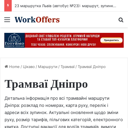
23 маршрутка Львів (автобус №23): маршрут, зупинки, розклад
Menu
S
Home
/
Цікаво
/
Маршрути
/
Трамваї
/
Трамваї Дніпро
Трамваї Дніпро
Детальна інформація про всі трамвайні маршрути
Дніпра: розклад по номерах, карта руху, перелік і
адреси всіх зупинок. Актуальні оновлення щодо зміни
руху, розмір тарифів, пільгових категорій, електронного
квитка. Доступні вакансії для водіїв трамваїв, вимоги