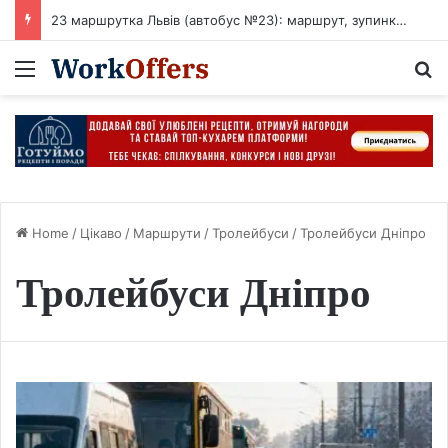
23 маршрутка Львів (автобус №23): маршрут, зупинки, розклад
Menu
S
Home
/
Цікаво
/
Маршрути
/
Тролейбуси
/
Тролейбуси Дніпро
Тролейбуси Дніпро