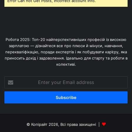
Error Can not Get Posts, Incorrect account info.
Робота 2025: Топ-20 найперспективніших професій із високою
зарплатою — дізнайтеся все про плюси й мінуси, навчання,
перекваліфікацію, поради експертів і як побудувати кар’єру, яка
приносить дохід і задоволення. Ідеально для старту та роботи в
колективі.
Enter
your
Email
address
© Копірайт 2026, Всі права захищені |