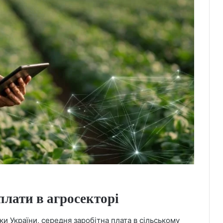
плати в агросекторі
и України, середня заробітна плата в сільському