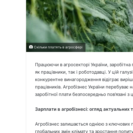
Скільки платять в агросфері
Працюючи в агросекторі України, заробітна п
як працівники, так і роботодавці. У цій галу
конкурентне винагородження відіграє виріш
працівників. Агробізнес України перебуває н
заробітної плати безпосередньо пов’язані з 
Зарплати в агробізнесі: огляд актуальних 
Агробізнес залишається однією з ключових г
глобальних змін клімату та зростання попит