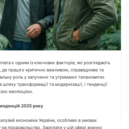
лата є одним із ключових факторів, які розглядають
зі, де праця є критично важливою, справедливе та
альну роль у залученні та утриманні талановитих
а шляху трансформації та модернізації, і тенденції
цією еволюцією.
тенденцій 2025 року
алузей економіки України, особливо в умовах
у на продовольство. Зарплати у цій сфері значно