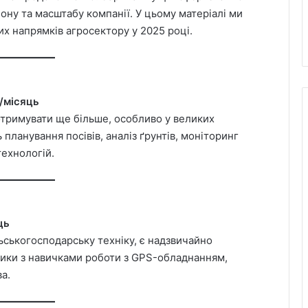
іону та масштабу компанії. У цьому матеріалі ми
их напрямків агросектору у 2025 році.
н/місяць
отримувати ще більше, особливо у великих
планування посівів, аналіз ґрунтів, моніторинг
технологій.
ць
льськогосподарську техніку, є надзвичайно
ники з навичками роботи з GPS-обладнанням,
а.