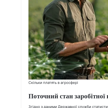
Скільки платять в агросфері
Поточний стан заробітної 
Згідно з даними Державної служби статистик