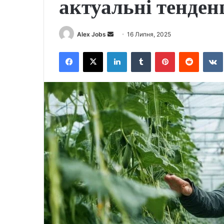
актуальні тенденц
Send
Alex Jobs
16 Липня, 2025
an
Facebook
X
LinkedIn
Tumblr
Pinterest
Reddit
email