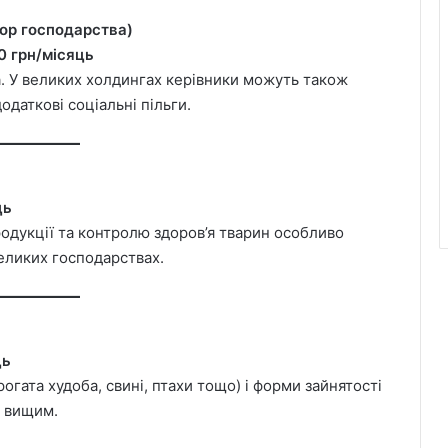
тор господарства)
0 грн/місяць
а. У великих холдингах керівники можуть також
одаткові соціальні пільги.
ць
продукції та контролю здоров’я тварин особливо
еликих господарствах.
ць
рогата худоба, свині, птахи тощо) і форми зайнятості
и вищим.