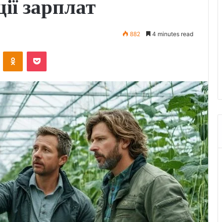
ії зарплат
882
4 minutes read
VKontakte
Odnoklassniki
Pocket