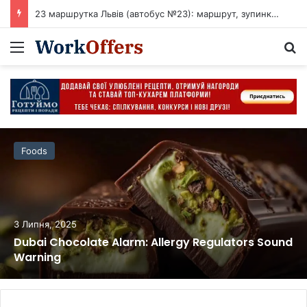
23 маршрутка Львів (автобус №23): маршрут, зупинки, розклад
Menu
S
Foods
3 Липня, 2025
Dubai Chocolate Alarm: Allergy Regulators Sound
Warning