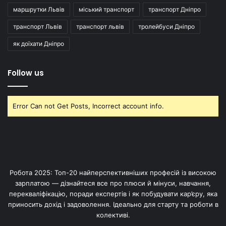
маршрутки Львів
міський транспорт
транспорт Дніпро
транспорт Львів
транспорт львів
тролейбуси Дніпро
як доїхати Дніпро
Follow us
Error Can not Get Posts, Incorrect account info.
Робота 2025: Топ-20 найперспективніших професій із високою
зарплатою — дізнайтеся все про плюси й мінуси, навчання,
перекваліфікацію, поради експертів і як побудувати кар’єру, яка
приносить дохід і задоволення. Ідеально для старту та роботи в
колективі.