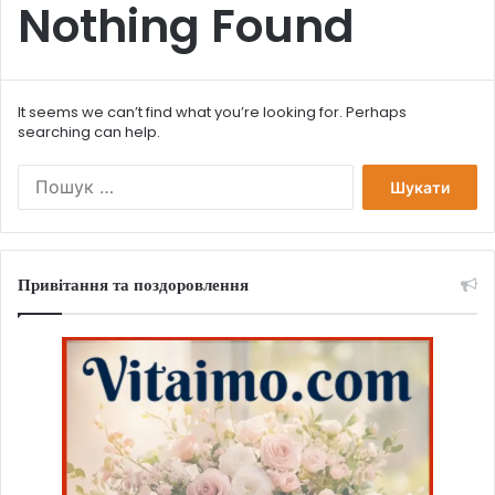
Nothing Found
It seems we can’t find what you’re looking for. Perhaps
searching can help.
П
о
ш
у
к
Привітання та поздоровлення
: