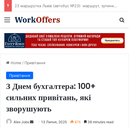
116 автобус Кропивницький: маршрут, зупинки, розклад і схема руху
Menu
Se
Home
/
Привітання
Привітання
З Днем бухгалтера: 100+
сильних привітань, які
зворушують
Send
Alex Jobs
13 Липня, 2025
876
38 minutes read
an