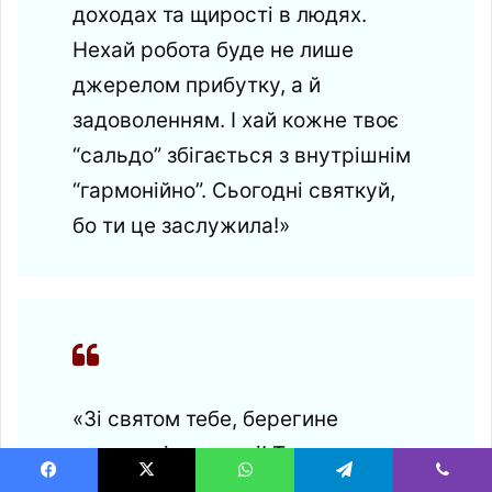
доходах та щирості в людях.
Нехай робота буде не лише
джерелом прибутку, а й
задоволенням. І хай кожне твоє
“сальдо” збігається з внутрішнім
“гармонійно”. Сьогодні святкуй,
бо ти це заслужила!»
«Зі святом тебе, берегине
порядку і точності! Твоя
присутність у колективі — як
Facebook
X
WhatsApp
Telegram
Viber