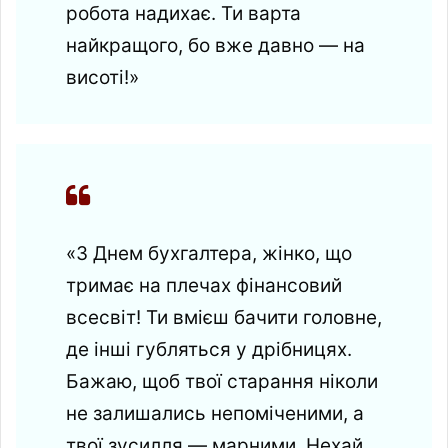
робота надихає. Ти варта
найкращого, бо вже давно — на
висоті!»
«З Днем бухгалтера, жінко, що
тримає на плечах фінансовий
всесвіт! Ти вмієш бачити головне,
де інші губляться у дрібницях.
Бажаю, щоб твої старання ніколи
не залишались непоміченими, а
твої зусилля — марними. Нехай